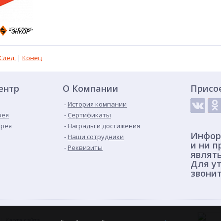
След.
|
Конец
ентр
О Компании
Присо
История компании
рея
Сертификаты
ерея
Награды и достижения
Инфор
Наши сотрудники
и ни п
Реквизиты
являт
Для ут
звонит
Карта сайта