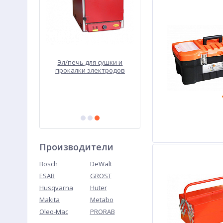
Эл/печь для сушки и
Стусло ручное 600мм
прокалки электродов
ПСПЭ-50/400
Производители
Bosch
DeWalt
ESAB
GROST
Husqvarna
Huter
Makita
Metabo
Oleo-Mac
PRORAB