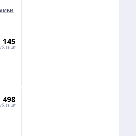
замки
1 145
уб.
за шт
1 498
уб.
за шт