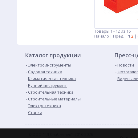
Товары 1 - 12 из 16
Начало | Пред. |
1
2
|
Каталог продукции
Пресс-ц
Электроинструменты
Новости
Садовая техника
Фотогале
Климатическая техника
Видеогал
Ручной инструмент
Строительная техника
Строительные материалы
Электротехника
Станки
© ООО "ТД Снабженец", 2016-2026
Контакты