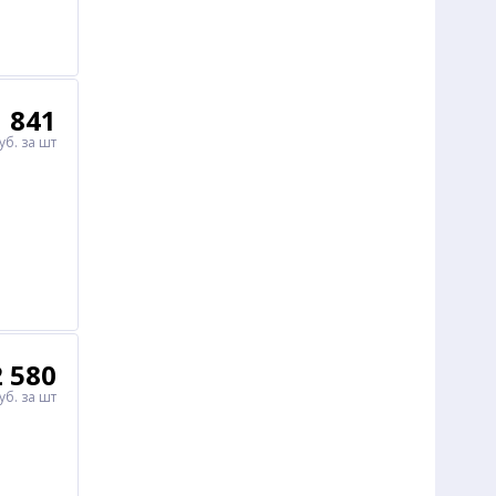
1 841
уб.
за шт
2 580
уб.
за шт