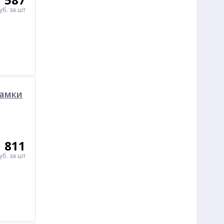
уб.
за шт
замки
811
уб.
за шт