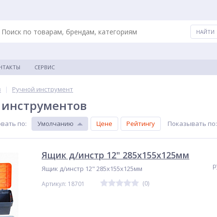
НТАКТЫ
СЕРВИС
в
|
Ручной инструмент
 инструментов
вать по
:
Умолчанию
Цене
Рейтингу
Показывать по
:
Ящик д/инстр 12" 285х155х125мм
р
Ящик д/инстр 12" 285х155х125мм
(0)
Артикул: 18701