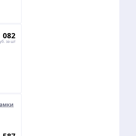
1 082
уб.
за шт
замки
587