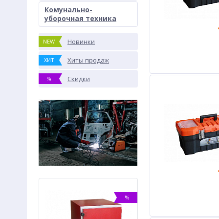
Комунально-
уборочная техника
Новинки
NEW
Хиты продаж
ХИТ
Скидки
%
%
%