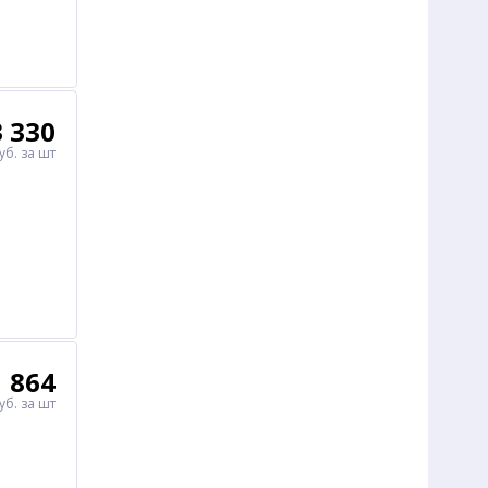
3 330
уб.
за шт
864
уб.
за шт