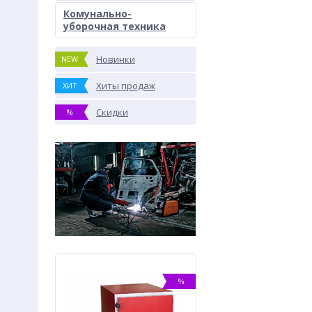
Комунально-
уборочная техника
Новинки
NEW
Хиты продаж
ХИТ
Скидки
%
%
%