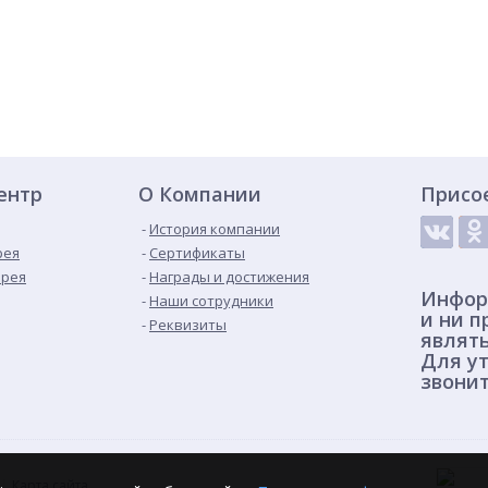
ентр
О Компании
Присо
История компании
рея
Сертификаты
ерея
Награды и достижения
Инфор
Наши сотрудники
и ни п
Реквизиты
являт
Для ут
звонит
Карта сайта