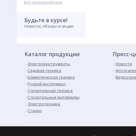
Все производители
Будьте в курсе!
Новости, обзоры и акции
Каталог продукции
Пресс-ц
Электроинструменты
Новости
Садовая техника
Фотогале
Климатическая техника
Видеогал
Ручной инструмент
Строительная техника
Строительные материалы
Электротехника
Станки
© ООО "ТД Снабженец", 2016-2026
Контакты