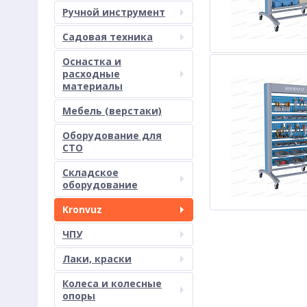
Ручной инструмент
Садовая техника
Оснастка и
расходные
материалы
Мебель (верстаки)
Оборудование для
СТО
Складское
оборудование
Kronvuz
ЧПУ
Лаки, краски
Колеса и колесные
опоры