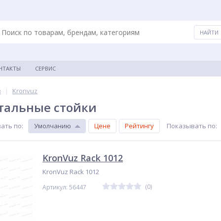
НТАКТЫ
СЕРВИС
в
|
Kronvuz
тальные стойки
ать по
:
Умолчанию
Цене
Рейтингу
Показывать по
:
KronVuz Rack 1012
KronVuz Rack 1012
(0)
Артикул: 56447