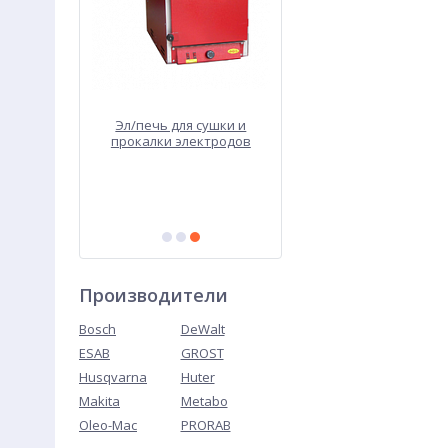
ой Корвет
Эл/печь для сушки и
Стусло ручное 600м
492
прокалки электродов
ПСПЭ-50/400
Производители
Bosch
DeWalt
ESAB
GROST
Husqvarna
Huter
Makita
Metabo
Oleo-Mac
PRORAB