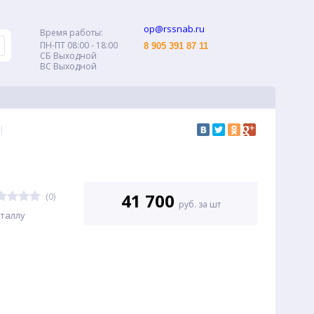
op@rssnab.ru
Время работы:
ПН-ПТ 08:00 - 18:00
8 905 391 87 11
СБ Выходной
ВС Выходной
|
41 700
(0)
руб. за шт
таллу