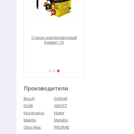
я
Станок распиловочный
Термопенал ТП 10-150 (
ения AUTO
Корвет-10
60В)
L
Производители
Bosch
DeWalt
ESAB
GROST
Husqvarna
Huter
Makita
Metabo
Oleo-Mac
PRORAB