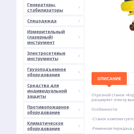
Генераторы,
стабилизаторы
Спецодежда
Измерительный
(лазерный)
инструмент
Электросетевые
инструменты
Грузоподъемное
оборудование
ОПИСАНИЕ
Средства для
индивидуальной
Отрезной станок «Кор
защиты
расширяет спектр вы
Противопожарное
Особенности:
оборудование
-Станок комплектует
Климатическое
оборудование
-Ременная передача 