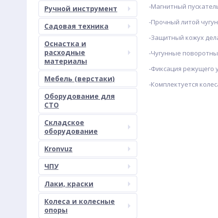
-Магнитный пускател
Ручной инструмент
-Прочный литой чугун
Садовая техника
-Защитный кожух дела
Оснастка и
расходные
-Чугунные поворотны
материалы
-Фиксация режущего 
Мебель (верстаки)
-Комплектуется колес
Оборудование для
СТО
Складское
оборудование
Kronvuz
ЧПУ
Лаки, краски
Колеса и колесные
опоры