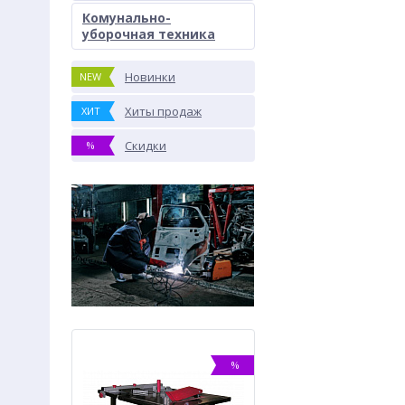
Комунально-
уборочная техника
Новинки
NEW
Хиты продаж
ХИТ
Скидки
%
%
%