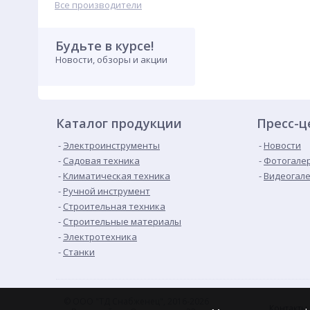
Все производители
Будьте в курсе!
Новости, обзоры и акции
Каталог продукции
Пресс-ц
Электроинструменты
Новости
Садовая техника
Фотогале
Климатическая техника
Видеогал
Ручной инструмент
Строительная техника
Строительные материалы
Электротехника
Станки
© ООО "ТД Снабженец", 2016-2026
Контакты