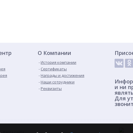
ентр
О Компании
Присо
История компании
рея
Сертификаты
ерея
Награды и достижения
Инфор
Наши сотрудники
и ни п
Реквизиты
являт
Для ут
звонит
Карта сайта