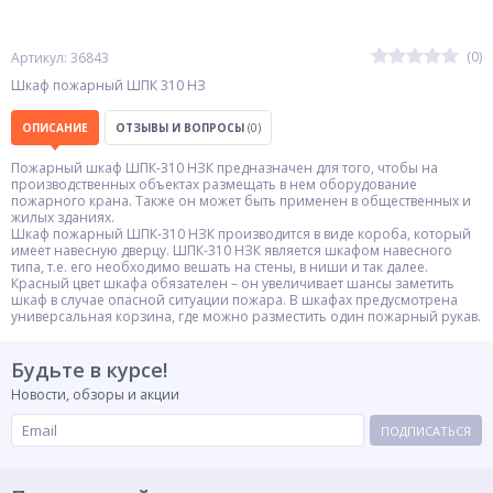
(0)
Артикул: 36843
Шкаф пожарный ШПК 310 НЗ
ОПИСАНИЕ
ОТЗЫВЫ И ВОПРОСЫ
(0)
Пожарный шкаф ШПК-310 НЗК предназначен для того, чтобы на
производственных объектах размещать в нем оборудование
пожарного крана. Также он может быть применен в общественных и
жилых зданиях.
Шкаф пожарный ШПК-310 НЗК производится в виде короба, который
имеет навесную дверцу. ШПК-310 НЗК является шкафом навесного
типа, т.е. его необходимо вешать на стены, в ниши и так далее.
Красный цвет шкафа обязателен – он увеличивает шансы заметить
шкаф в случае опасной ситуации пожара. В шкафах предусмотрена
универсальная корзина, где можно разместить один пожарный рукав.
Будьте в курсе!
Новости, обзоры и акции
ПОДПИСАТЬСЯ