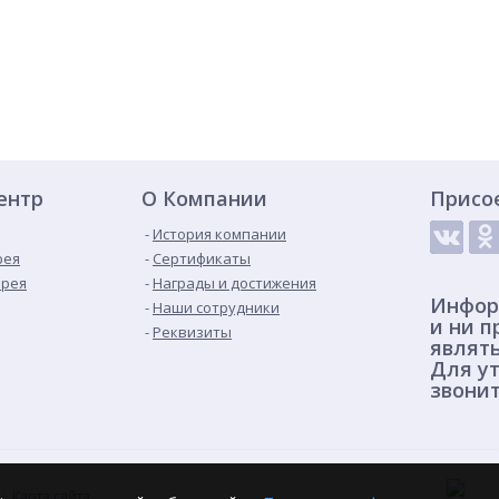
ентр
О Компании
Присо
История компании
рея
Сертификаты
ерея
Награды и достижения
Инфор
Наши сотрудники
и ни п
Реквизиты
являт
Для ут
звонит
Карта сайта