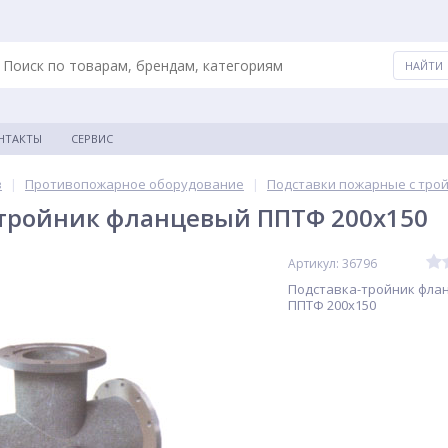
НТАКТЫ
СЕРВИС
в
|
Противопожарное оборудование
|
Подставки пожарные с трой.
-тройник фланцевый ППТФ 200х150
Артикул: 36796
Подставка-тройник фла
ППТФ 200х150