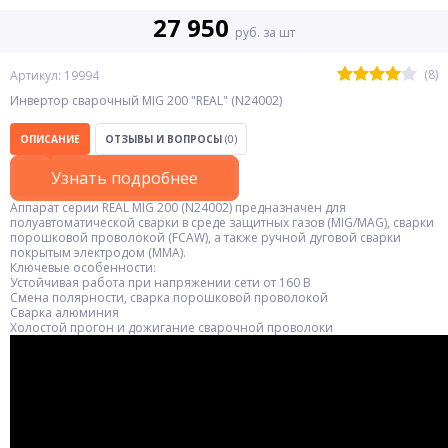
27 950
руб. за шт
(8)
Артикул: 19994
Инвертор сварочный MIG 200 "REAL" (N24002)
ОПИСАНИЕ
ОТЗЫВЫ И ВОПРОСЫ
(0)
Узнать подробнее
Аппарат серии REAL MIG 200 (N24002) предназначен для
полуавтоматической сварки в среде защитных газов (MIG/MAG), сварки
порошковой проволокой (FCAW), а также ручной дуговой сварки
покрытым электродом (ММА).
Ключевые особенности:
Устойчивая работа при напряжении сети от 160 В
Смена полярности, сварка порошковой проволокой
Сварка алюминия
Холостой прогон и дожигание сварочной проволоки